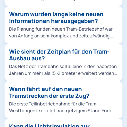
Schallschutzes.
bestehen, müsste erst eine individuelle Prüfung
durch die Regierung von Oberbayern zeigen.
Warum wurden lange keine neuen
Informationen herausgegeben?
Die Planung für den neuen Tram-Betriebshof war
von Anfang an sehr komplex und zeitaufwändig.
Sie musste zudem aufgrund veränderter
Rahmenbedingungen neu begonnen werden. In
Wie sieht der Zeitplan für den Tram-
der ersten Planung zwischen 2015 und 2018 haben
Ausbau aus?
wir drei öffentliche Informationsveranstaltungen
Das Netz der Trambahn soll alleine in den nächsten
durchgeführt. Zur aktuellen dritten Phase haben
Jahren um mehr als 15 Kilometer erweitert werden.
wir regelmäßig gegenüber dem zuständigen
Drei große Projekte werden so Münchens
Bezirksausschuss Sachstandsberichte abgegeben,
Stadtteile und die bestehenden ÖPNV-Strecken
Wann fährt auf den neuen
gerade im Falle von Umplanungen. Eine detaillierte
noch besser vernetzen und dazu beitragen, dass
Tramstrecken der erste Zug?
Unterrichtung der Anwohnenden sowie der
die U-Bahn in der Innenstadt entlastet wird: Die
Öffentlichkeit war aus unserer Sicht erst bei einer
Die erste Teilinbetriebnahme für die Tram-
Tram-Westtangente verbindet fünf Stadtteile im
belastbaren Planungsreife sinnvoll, die mittlerweile
Westtangente erfolgt nach jetzigem Stand Ende
Münchner Westen. Sie vernetzt drei U-Bahnlinien
erreicht ist.
2025.
(U3, U5, U6), vier Tramlinien und sechs S-
Kann die Lichtsimulation zur