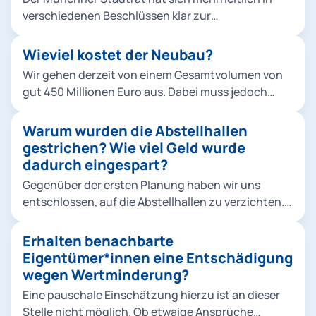
verschiedenen Beschlüssen klar zur
Verkehrswende bekannt, um die Stadt
lebenswerter zu machen und zudem konkreten
Wieviel kostet der Neubau?
Klimaschutzvorgaben gerecht zu werden. Die Tram
Wir gehen derzeit von einem Gesamtvolumen von
ist dabei ein zentraler Baustein für den ÖPNV-
gut 450 Millionen Euro aus. Dabei muss jedoch
Ausbau. Die politisch beschlossenen
beachtet werden, dass es sich um eine Schätzung
Neubaustrecken erfordern mehr Fahrzeuge,
handelt, die die Preisentwicklung bis Mitte der
Warum wurden die Abstellhallen
zuletzt wurden 2019 insgesamt 73 Fahrzeuge vom
2020er-Jahre berücksichtigt.
gestrichen? Wie viel Geld wurde
Typ Avenio bestellt. Abstellung und Wartung sind
dadurch eingespart?
nur durch einen weiteren Betriebshof möglich. Die
vorhandenen Flächen müssen dazu so effizient wie
Gegenüber der ersten Planung haben wir uns
möglich genutzt werden. Die Berücksichtigung der
entschlossen, auf die Abstellhallen zu verzichten.
Belange der Anwohnenden ist uns dabei sehr
Die derzeitigen Rahmenbedingungen haben den
wichtig.
Druck auf die kommunalen Finanzen erhöht. Daher
Erhalten benachbarte
wurde rund ein Drittel der vormals veranschlagten
Eigentümer*innen eine Entschädigung
Projektkosten eingespart. Der größte Posten
wegen Wertminderung?
waren dabei die Abstellhallen. Keine Option wären
Eine pauschale Einschätzung hierzu ist an dieser
allerdings Einsparungen auf Kosten des
Stelle nicht möglich. Ob etwaige Ansprüche