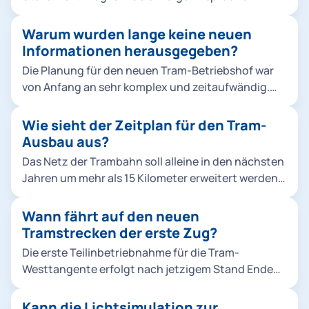
Schallschutzes.
bestehen, müsste erst eine individuelle Prüfung
durch die Regierung von Oberbayern zeigen.
Warum wurden lange keine neuen
Informationen herausgegeben?
Die Planung für den neuen Tram-Betriebshof war
von Anfang an sehr komplex und zeitaufwändig.
Sie musste zudem aufgrund veränderter
Rahmenbedingungen neu begonnen werden. In
Wie sieht der Zeitplan für den Tram-
der ersten Planung zwischen 2015 und 2018 haben
Ausbau aus?
wir drei öffentliche Informationsveranstaltungen
Das Netz der Trambahn soll alleine in den nächsten
durchgeführt. Zur aktuellen dritten Phase haben
Jahren um mehr als 15 Kilometer erweitert werden.
wir regelmäßig gegenüber dem zuständigen
Drei große Projekte werden so Münchens
Bezirksausschuss Sachstandsberichte abgegeben,
Stadtteile und die bestehenden ÖPNV-Strecken
Wann fährt auf den neuen
gerade im Falle von Umplanungen. Eine detaillierte
noch besser vernetzen und dazu beitragen, dass
Tramstrecken der erste Zug?
Unterrichtung der Anwohnenden sowie der
die U-Bahn in der Innenstadt entlastet wird: Die
Öffentlichkeit war aus unserer Sicht erst bei einer
Die erste Teilinbetriebnahme für die Tram-
Tram-Westtangente verbindet fünf Stadtteile im
belastbaren Planungsreife sinnvoll, die mittlerweile
Westtangente erfolgt nach jetzigem Stand Ende
Münchner Westen. Sie vernetzt drei U-Bahnlinien
erreicht ist.
2025.
(U3, U5, U6), vier Tramlinien und sechs S-
Kann die Lichtsimulation zur