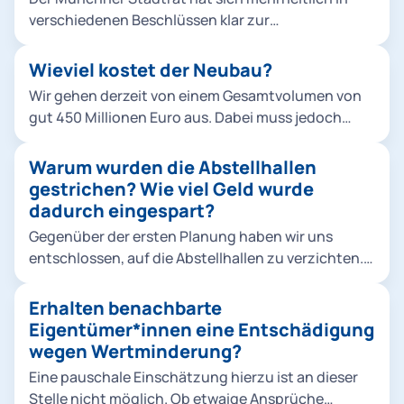
verschiedenen Beschlüssen klar zur
Verkehrswende bekannt, um die Stadt
lebenswerter zu machen und zudem konkreten
Wieviel kostet der Neubau?
Klimaschutzvorgaben gerecht zu werden. Die Tram
Wir gehen derzeit von einem Gesamtvolumen von
ist dabei ein zentraler Baustein für den ÖPNV-
gut 450 Millionen Euro aus. Dabei muss jedoch
Ausbau. Die politisch beschlossenen
beachtet werden, dass es sich um eine Schätzung
Neubaustrecken erfordern mehr Fahrzeuge,
handelt, die die Preisentwicklung bis Mitte der
Warum wurden die Abstellhallen
zuletzt wurden 2019 insgesamt 73 Fahrzeuge vom
2020er-Jahre berücksichtigt.
gestrichen? Wie viel Geld wurde
Typ Avenio bestellt. Abstellung und Wartung sind
dadurch eingespart?
nur durch einen weiteren Betriebshof möglich. Die
vorhandenen Flächen müssen dazu so effizient wie
Gegenüber der ersten Planung haben wir uns
möglich genutzt werden. Die Berücksichtigung der
entschlossen, auf die Abstellhallen zu verzichten.
Belange der Anwohnenden ist uns dabei sehr
Die derzeitigen Rahmenbedingungen haben den
wichtig.
Druck auf die kommunalen Finanzen erhöht. Daher
Erhalten benachbarte
wurde rund ein Drittel der vormals veranschlagten
Eigentümer*innen eine Entschädigung
Projektkosten eingespart. Der größte Posten
wegen Wertminderung?
waren dabei die Abstellhallen. Keine Option wären
Eine pauschale Einschätzung hierzu ist an dieser
allerdings Einsparungen auf Kosten des
Stelle nicht möglich. Ob etwaige Ansprüche