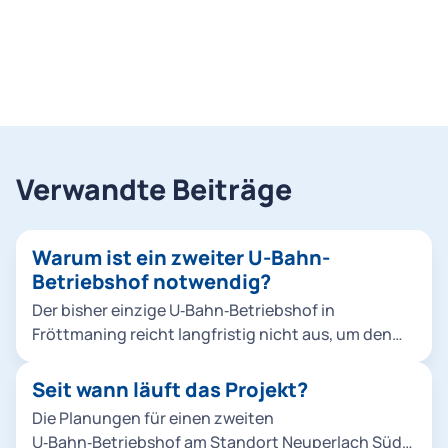
Verwandte Beiträge
Warum ist ein zweiter U-Bahn-
Betriebshof notwendig?
Der bisher einzige U‑Bahn‑Betriebshof in
Fröttmaning reicht langfristig nicht aus, um den
wachsenden Fahrzeugbestand, das steigende
Angebot der Münchner U‑Bahn sowie
Seit wann läuft das Projekt?
Instandhaltungsarbeiten im U‑Bahn‑Netz
Die Planungen für einen zweiten
zuverlässig abzuwickeln. Außerdem ist ein zweiter
U‑Bahn‑Betriebshof am Standort Neuperlach Süd