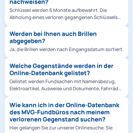
nachweisen?
Schlüssel werden 6 Monate aufbewahrt. Die
Abholung eines verloren gegangenen Schlüssels
oder Schlüsselbundes ist gegen Vorlage eines
Vergleichsstücks (Zweitschlüssels) möglich.
Werden bei Ihnen auch Brillen
abgegeben?
Ja, die Brillen werden nach Eingangsdatum sortiert.
Welche Gegenstände werden in der
Online-Datenbank gelistet?
Gelistet werden Fundsachen mit Namensbezug,
Elektroartikel, Ausweise und Dokumente, Fahrräder
und Kinderwägen, medizinische Gegenstände,
Schmuck, Uhren und sonstige wertige
Wie kann ich in der Online-Datenbank
Fundgegenstände. Hier kommen Sie zur Online-
des MVG-Fundbüros nach meinem
Datenbank.
verlorenen Gegenstand suchen?
Hier gelangen Sie zur unserer Onlinesuche. Sie