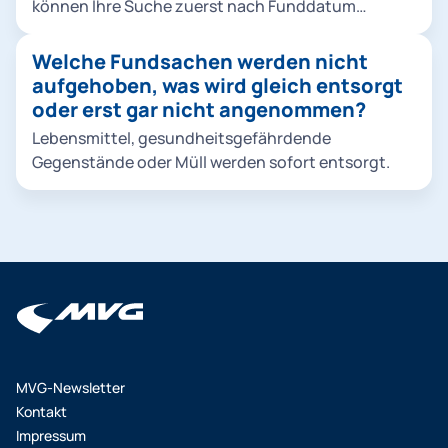
können Ihre Suche zuerst nach Funddatum
eingrenzen und eine Kategorie auswählen. Als
nächsten Schritt beschreiben Sie die Fundsache
Welche Fundsachen werden nicht
und drücken anschließend auf den Button "Suche
aufgehoben, was wird gleich entsorgt
starten". Jetzt können Sie aus dem Suchergebnis
oder erst gar nicht angenommen?
auswählen oder das Suchergebnis durch Eingabe
Lebensmittel, gesundheitsgefährdende
eines Stichworts weiter einschränken. Um nähere
Gegenstände oder Müll werden sofort entsorgt.
Informationen zu erhalten, klicken Sie Ihr
Suchergebnis einfach an.
MVG-Newsletter
Kontakt
Impressum