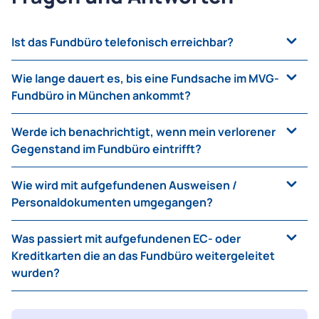
Ist das Fundbüro telefonisch erreichbar?
Nein. Bitte besuchen Sie das MVG-Fundbüro
Wie lange dauert es, bis eine Fundsache im MVG-
persönlich zu den Öffnungszeiten (siehe Infobox).
Fundbüro in München ankommt?
Fundsachen in München werden an allen
Werde ich benachrichtigt, wenn mein verlorener
Werktagen
täglich
ins
MVG-Fundbüro
gebracht.
Gegenstand im Fundbüro eintrifft?
Sie bekommen sofort eine E-Mail beim Eintreffen
Wie wird mit aufgefundenen Ausweisen /
Ihrer Fundsache, wenn Sie eine
Online-
Personaldokumenten umgegangen?
Verlustmeldung
mit ihrer E-Mailadresse
aufgegeben haben.
Nach einer Lagerfrist von 4 Wochen werden
Was passiert mit aufgefundenen EC- oder
Ausweise an das KVR oder an das
Kreditkarten die an das Fundbüro weitergeleitet
Bundesverwaltungsamt nach Köln weitergeleitet.
wurden?
Nach einer Aufbewahrungsfrist von 6 Monaten
werden diese Karten vernichtet.