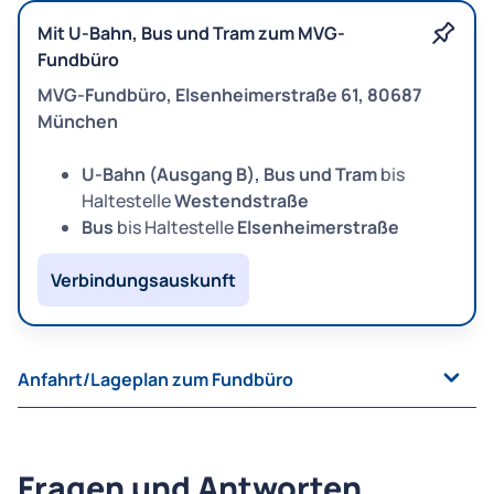
Dienstag
07:30 – 12:00 Uhr
Mit U-Bahn, Bus und Tram zum MVG-
Mittwoch
07:30 – 12:00 Uhr
Fundbüro
Donnerstag
08:30 – 12:00 Uhr
MVG-Fundbüro, Elsenheimerstraße 61, 80687
Donnerstag
14:00 – 18:00 Uhr
München
Freitag
07:30 – 12:00 Uhr
Samstag
geschlossen
U-Bahn (Ausgang B), Bus und Tram
bis
Haltestelle
Westendstraße
Sonntag
geschlossen
Bus
bis Haltestelle
Elsenheimerstraße
Verbindungsauskunft
Anfahrt/Lageplan zum Fundbüro
Fragen und Antworten