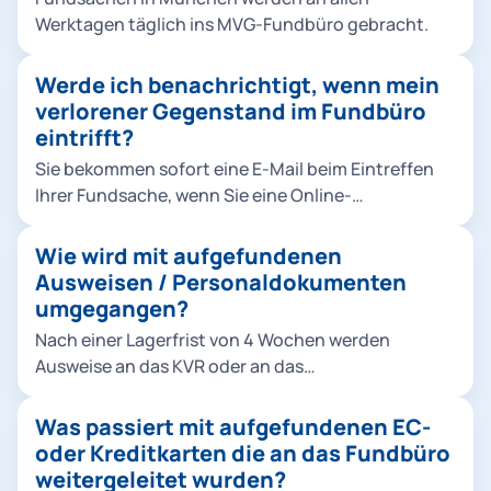
Werktagen täglich ins MVG-Fundbüro gebracht.
Werde ich benachrichtigt, wenn mein
verlorener Gegenstand im Fundbüro
eintrifft?
Sie bekommen sofort eine E-Mail beim Eintreffen
Ihrer Fundsache, wenn Sie eine Online-
Verlustmeldung mit ihrer E-Mailadresse
aufgegeben haben.
Wie wird mit aufgefundenen
Ausweisen / Personaldokumenten
umgegangen?
Nach einer Lagerfrist von 4 Wochen werden
Ausweise an das KVR oder an das
Bundesverwaltungsamt nach Köln weitergeleitet.
Was passiert mit aufgefundenen EC-
oder Kreditkarten die an das Fundbüro
weitergeleitet wurden?