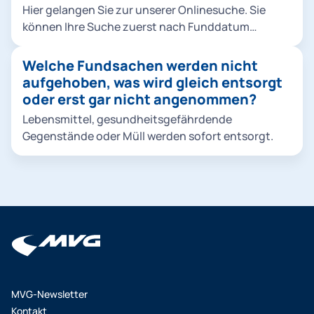
Hier gelangen Sie zur unserer Onlinesuche. Sie
können Ihre Suche zuerst nach Funddatum
eingrenzen und eine Kategorie auswählen. Als
nächsten Schritt beschreiben Sie die Fundsache
Welche Fundsachen werden nicht
und drücken anschließend auf den Button "Suche
aufgehoben, was wird gleich entsorgt
starten". Jetzt können Sie aus dem Suchergebnis
oder erst gar nicht angenommen?
auswählen oder das Suchergebnis durch Eingabe
Lebensmittel, gesundheitsgefährdende
eines Stichworts weiter einschränken. Um nähere
Gegenstände oder Müll werden sofort entsorgt.
Informationen zu erhalten, klicken Sie Ihr
Suchergebnis einfach an.
MVG-Newsletter
Kontakt