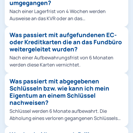
umgegangen?
Nach einer Lagerfrist von 4 Wochen werden
Ausweise an das KVR oder an das
Bundesverwaltungsamt nach Köln weitergeleitet.
Was passiert mit aufgefundenen EC-
oder Kreditkarten die an das Fundbüro
weitergeleitet wurden?
Nach einer Aufbewahrungsfrist von 6 Monaten
werden diese Karten vernichtet.
Was passiert mit abgegebenen
Schlüsseln bzw. wie kann ich mein
Eigentum an einem Schlüssel
nachweisen?
Schlüssel werden 6 Monate aufbewahrt. Die
Abholung eines verloren gegangenen Schlüssels
oder Schlüsselbundes ist gegen Vorlage eines
Vergleichsstücks (Zweitschlüssels) möglich.