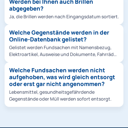
Werden bei Ihnen auch Brillen
abgegeben?
Ja, die Brillen werden nach Eingangsdatum sortiert.
Welche Gegenstände werden in der
Online-Datenbank gelistet?
Gelistet werden Fundsachen mit Namensbezug,
Elektroartikel, Ausweise und Dokumente, Fahrräder
und Kinderwägen, medizinische Gegenstände,
Schmuck, Uhren und sonstige wertige
Welche Fundsachen werden nicht
Fundgegenstände. Hier kommen Sie zur Online-
aufgehoben, was wird gleich entsorgt
Datenbank.
oder erst gar nicht angenommen?
Lebensmittel, gesundheitsgefährdende
Gegenstände oder Müll werden sofort entsorgt.