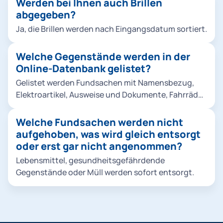
Werden bei Ihnen auch Brillen
abgegeben?
Ja, die Brillen werden nach Eingangsdatum sortiert.
Welche Gegenstände werden in der
Online-Datenbank gelistet?
Gelistet werden Fundsachen mit Namensbezug,
Elektroartikel, Ausweise und Dokumente, Fahrräder
und Kinderwägen, medizinische Gegenstände,
Schmuck, Uhren und sonstige wertige
Welche Fundsachen werden nicht
Fundgegenstände. Hier kommen Sie zur Online-
aufgehoben, was wird gleich entsorgt
Datenbank.
oder erst gar nicht angenommen?
Lebensmittel, gesundheitsgefährdende
Gegenstände oder Müll werden sofort entsorgt.