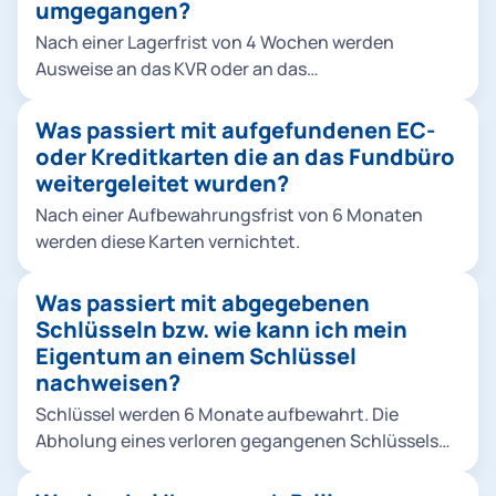
umgegangen?
Nach einer Lagerfrist von 4 Wochen werden
Ausweise an das KVR oder an das
Bundesverwaltungsamt nach Köln weitergeleitet.
Was passiert mit aufgefundenen EC-
oder Kreditkarten die an das Fundbüro
weitergeleitet wurden?
Nach einer Aufbewahrungsfrist von 6 Monaten
werden diese Karten vernichtet.
Was passiert mit abgegebenen
Schlüsseln bzw. wie kann ich mein
Eigentum an einem Schlüssel
nachweisen?
Schlüssel werden 6 Monate aufbewahrt. Die
Abholung eines verloren gegangenen Schlüssels
oder Schlüsselbundes ist gegen Vorlage eines
Vergleichsstücks (Zweitschlüssels) möglich.