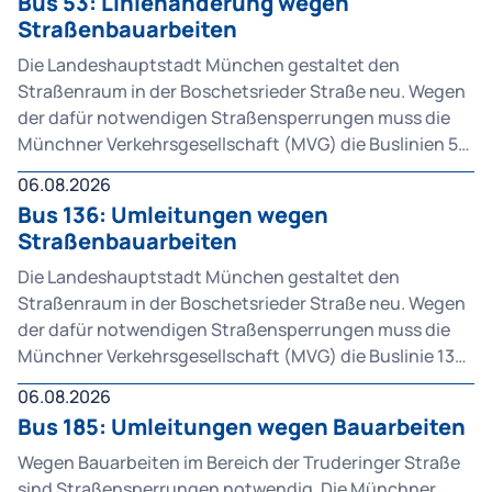
Bus 53: Linienänderung wegen
Straßenbauarbeiten
Die Landeshauptstadt München gestaltet den
Straßenraum in der Boschetsrieder Straße neu. Wegen
der dafür notwendigen Straßensperrungen muss die
Münchner Verkehrsgesellschaft (MVG) die Buslinien 53
und N41 umleiten. Die Einschränkungen gelten von
06.08.2026
Montag, 10. August, bis voraussichtlich Montag, 19.
Bus 136: Umleitungen wegen
Oktober.
Straßenbauarbeiten
Die Landeshauptstadt München gestaltet den
Straßenraum in der Boschetsrieder Straße neu. Wegen
der dafür notwendigen Straßensperrungen muss die
Münchner Verkehrsgesellschaft (MVG) die Buslinie 136
umleiten. Die Einschränkungen gelten von Montag, 10.
06.08.2026
August, bis voraussichtlich Freitag, 18. Dezember.
Bus 185: Umleitungen wegen Bauarbeiten
Wegen Bauarbeiten im Bereich der Truderinger Straße
sind Straßensperrungen notwendig. Die Münchner