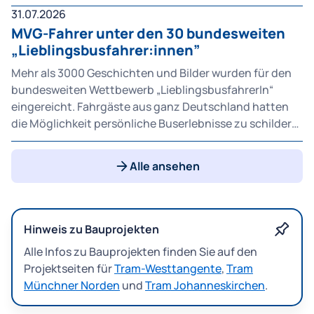
durch Busse ersetzen. Die Änderungen im Überblick:
31.07.2026
MVG-Fahrer unter den 30 bundesweiten
„Lieblingsbusfahrer:innen”
Mehr als 3000 Geschichten und Bilder wurden für den
bundesweiten Wettbewerb „LieblingsbusfahrerIn“
eingereicht. Fahrgäste aus ganz Deutschland hatten
die Möglichkeit persönliche Buserlebnisse zu schildern
und ihren Lieblingsfahrer oder ihre Lieblingsfahrerin zu
nominieren. Vor der Auszeichnung der fünf
Alle ansehen
bundesweiten Lieblingsbusfahrerinnen und
Lieblingsbusfahrer im Oktober in Berlin hat die Jury
jetzt eine Vorauswahl von 30 Fahrerinnen und Fahrern
getroffen (vgl. Pressemitteilung „Deutschlands TOP 30
Hinweis zu Bauprojekten
Lieblingsbusfahrer:innen 2026“ vom 20. Juli).
Alle Infos zu Bauprojekten finden Sie auf den
Projektseiten für
Tram-Westtangente
,
Tram
Münchner Norden
und
Tram Johanneskirchen
.