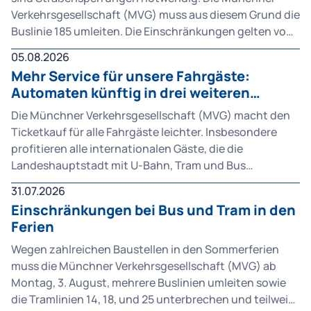
Verkehrsgesellschaft (MVG) muss aus diesem Grund die
Buslinie 185 umleiten. Die Einschränkungen gelten von
Montag, 10. August, bis voraussichtlich Freitag, 18.
05.08.2026
Dezember.
Mehr Service für unsere Fahrgäste:
Automaten künftig in drei weiteren
Sprachen verfügbar
Die Münchner Verkehrsgesellschaft (MVG) macht den
Ticketkauf für alle Fahrgäste leichter. Insbesondere
profitieren alle internationalen Gäste, die die
Landeshauptstadt mit U-Bahn, Tram und Bus
entdecken. Die MVG hat das Sprachangebot an den
31.07.2026
Fahrkartenautomaten erweitert um drei Sprachen
Einschränkungen bei Bus und Tram in den
erweitert.
Ferien
Wegen zahlreichen Baustellen in den Sommerferien
muss die Münchner Verkehrsgesellschaft (MVG) ab
Montag, 3. August, mehrere Buslinien umleiten sowie
die Tramlinien 14, 18, und 25 unterbrechen und teilweise