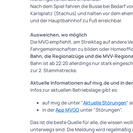
Nach dem Spiel fahren die Busse bei Bedarf v
Karlsplatz (Stachus) und halten vor dem ehem
und der Hauptbahnhof zu Fuß erreichbar.
Ausweichen, wo möglich
Die MVG empfiehlt, am Streiktag auf andere V
Fahrgemeinschaften zu bilden oder Homeoffic
Bahn, die Regionalzüge und die MVV-Regional
Bahn ist ab 22:20 allerdings nur stark eingesc
zur 2. Stammstrecke.
Aktuelle Informationen auf mvg.de und in d
Infos zur aktuellen Betriebslage gibt es:
auf mvg.de unter "
Aktuelle Störungen
“ 
in der
App MVGO
unter "Störungen".
Das ist die beste Quelle für alle, die wissen w
unterwegs sind. Die Meldung wird regelmäßig a