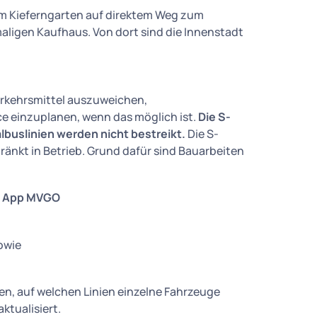
om Kieferngarten auf direktem Weg zum
aligen Kaufhaus. Von dort sind die Innenstadt
erkehrsmittel auszuweichen,
e einzuplanen, wenn das möglich ist.
Die S-
buslinien werden nicht bestreikt.
Die S-
hränkt in Betrieb. Grund dafür sind Bauarbeiten
er App MVGO
sowie
ollen, auf welchen Linien einzelne Fahrzeuge
ktualisiert.