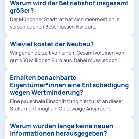
Warum wird der Betriebshof insgesamt
größer?
Der Münchner Stadtrat hat sich mehrheitlich in
verschiedenen Beschlüssen klar zur
Verkehrswende bekannt, um die Stadt
lebenswerter zu machen und zudem konkreten
Wieviel kostet der Neubau?
Klimaschutzvorgaben gerecht zu werden. Die Tram
Wir gehen derzeit von einem Gesamtvolumen von
ist dabei ein zentraler Baustein für den ÖPNV-
gut 450 Millionen Euro aus. Dabei muss jedoch
Ausbau. Die politisch beschlossenen
beachtet werden, dass es sich um eine Schätzung
Neubaustrecken erfordern mehr Fahrzeuge,
handelt, die die Preisentwicklung bis Mitte der
Erhalten benachbarte
zuletzt wurden 2019 insgesamt 73 Fahrzeuge vom
2020er-Jahre berücksichtigt.
Eigentümer*innen eine Entschädigung
Typ Avenio bestellt. Abstellung und Wartung sind
wegen Wertminderung?
nur durch einen weiteren Betriebshof möglich. Die
vorhandenen Flächen müssen dazu so effizient wie
Eine pauschale Einschätzung hierzu ist an dieser
möglich genutzt werden. Die Berücksichtigung der
Stelle nicht möglich. Ob etwaige Ansprüche
Belange der Anwohnenden ist uns dabei sehr
bestehen, müsste erst eine individuelle Prüfung
wichtig.
durch die Regierung von Oberbayern zeigen.
Warum wurden lange keine neuen
Informationen herausgegeben?