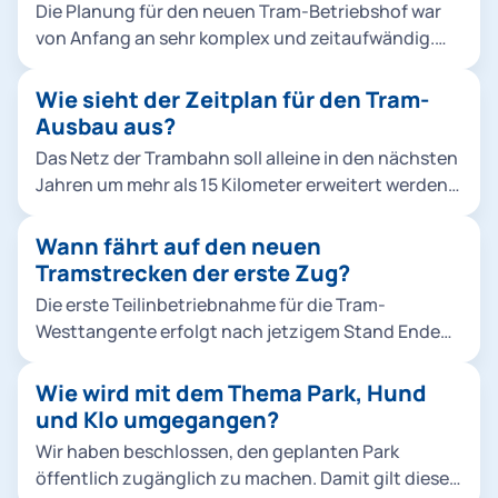
Die Planung für den neuen Tram-Betriebshof war
von Anfang an sehr komplex und zeitaufwändig.
Sie musste zudem aufgrund veränderter
Rahmenbedingungen neu begonnen werden. In
Wie sieht der Zeitplan für den Tram-
der ersten Planung zwischen 2015 und 2018 haben
Ausbau aus?
wir drei öffentliche Informationsveranstaltungen
Das Netz der Trambahn soll alleine in den nächsten
durchgeführt. Zur aktuellen dritten Phase haben
Jahren um mehr als 15 Kilometer erweitert werden.
wir regelmäßig gegenüber dem zuständigen
Drei große Projekte werden so Münchens
Bezirksausschuss Sachstandsberichte abgegeben,
Stadtteile und die bestehenden ÖPNV-Strecken
Wann fährt auf den neuen
gerade im Falle von Umplanungen. Eine detaillierte
noch besser vernetzen und dazu beitragen, dass
Tramstrecken der erste Zug?
Unterrichtung der Anwohnenden sowie der
die U-Bahn in der Innenstadt entlastet wird: Die
Öffentlichkeit war aus unserer Sicht erst bei einer
Die erste Teilinbetriebnahme für die Tram-
Tram-Westtangente verbindet fünf Stadtteile im
belastbaren Planungsreife sinnvoll, die mittlerweile
Westtangente erfolgt nach jetzigem Stand Ende
Münchner Westen. Sie vernetzt drei U-Bahnlinien
erreicht ist.
2025.
(U3, U5, U6), vier Tramlinien und sechs S-
Wie wird mit dem Thema Park, Hund
Bahnlinien am Bahnhof Laim in Nord-Süd-
und Klo umgegangen?
Richtung. Wir planen, die neue Tramstrecke ab
2025 abschnittsweise in Betrieb zu nehmen. Die
Wir haben beschlossen, den geplanten Park
Tram Münchner Norden, eine geplante
öffentlich zugänglich zu machen. Damit gilt dieser