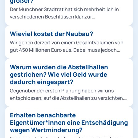
größer?
Der Münchner Stadtrat hat sich mehrheitlich in
verschiedenen Beschlüssen klar zur
Verkehrswende bekannt, um die Stadt
lebenswerter zu machen und zudem konkreten
Wieviel kostet der Neubau?
Klimaschutzvorgaben gerecht zu werden. Die Tram
Wir gehen derzeit von einem Gesamtvolumen von
ist dabei ein zentraler Baustein für den ÖPNV-
gut 450 Millionen Euro aus. Dabei muss jedoch
Ausbau. Die politisch beschlossenen
beachtet werden, dass es sich um eine Schätzung
Neubaustrecken erfordern mehr Fahrzeuge,
handelt, die die Preisentwicklung bis Mitte der
Warum wurden die Abstellhallen
zuletzt wurden 2019 insgesamt 73 Fahrzeuge vom
2020er-Jahre berücksichtigt.
gestrichen? Wie viel Geld wurde
Typ Avenio bestellt. Abstellung und Wartung sind
dadurch eingespart?
nur durch einen weiteren Betriebshof möglich. Die
vorhandenen Flächen müssen dazu so effizient wie
Gegenüber der ersten Planung haben wir uns
möglich genutzt werden. Die Berücksichtigung der
entschlossen, auf die Abstellhallen zu verzichten.
Belange der Anwohnenden ist uns dabei sehr
Die derzeitigen Rahmenbedingungen haben den
wichtig.
Druck auf die kommunalen Finanzen erhöht. Daher
Erhalten benachbarte
wurde rund ein Drittel der vormals veranschlagten
Eigentümer*innen eine Entschädigung
Projektkosten eingespart. Der größte Posten
wegen Wertminderung?
waren dabei die Abstellhallen. Keine Option wären