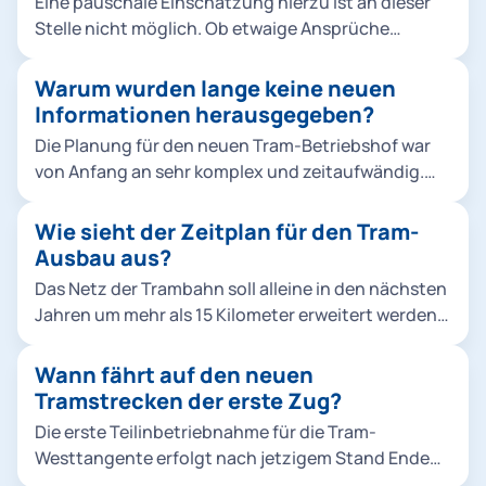
Eine pauschale Einschätzung hierzu ist an dieser
allerdings Einsparungen auf Kosten des
Stelle nicht möglich. Ob etwaige Ansprüche
Schallschutzes.
bestehen, müsste erst eine individuelle Prüfung
durch die Regierung von Oberbayern zeigen.
Warum wurden lange keine neuen
Informationen herausgegeben?
Die Planung für den neuen Tram-Betriebshof war
von Anfang an sehr komplex und zeitaufwändig.
Sie musste zudem aufgrund veränderter
Rahmenbedingungen neu begonnen werden. In
Wie sieht der Zeitplan für den Tram-
der ersten Planung zwischen 2015 und 2018 haben
Ausbau aus?
wir drei öffentliche Informationsveranstaltungen
Das Netz der Trambahn soll alleine in den nächsten
durchgeführt. Zur aktuellen dritten Phase haben
Jahren um mehr als 15 Kilometer erweitert werden.
wir regelmäßig gegenüber dem zuständigen
Drei große Projekte werden so Münchens
Bezirksausschuss Sachstandsberichte abgegeben,
Stadtteile und die bestehenden ÖPNV-Strecken
Wann fährt auf den neuen
gerade im Falle von Umplanungen. Eine detaillierte
noch besser vernetzen und dazu beitragen, dass
Tramstrecken der erste Zug?
Unterrichtung der Anwohnenden sowie der
die U-Bahn in der Innenstadt entlastet wird: Die
Öffentlichkeit war aus unserer Sicht erst bei einer
Die erste Teilinbetriebnahme für die Tram-
Tram-Westtangente verbindet fünf Stadtteile im
belastbaren Planungsreife sinnvoll, die mittlerweile
Westtangente erfolgt nach jetzigem Stand Ende
Münchner Westen. Sie vernetzt drei U-Bahnlinien
erreicht ist.
2025.