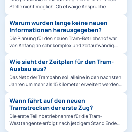
allerdings Einsparungen auf Kosten des
Stelle nicht möglich. Ob etwaige Ansprüche
Schallschutzes.
bestehen, müsste erst eine individuelle Prüfung
durch die Regierung von Oberbayern zeigen.
Warum wurden lange keine neuen
Informationen herausgegeben?
Die Planung für den neuen Tram-Betriebshof war
von Anfang an sehr komplex und zeitaufwändig.
Sie musste zudem aufgrund veränderter
Rahmenbedingungen neu begonnen werden. In
Wie sieht der Zeitplan für den Tram-
der ersten Planung zwischen 2015 und 2018 haben
Ausbau aus?
wir drei öffentliche Informationsveranstaltungen
Das Netz der Trambahn soll alleine in den nächsten
durchgeführt. Zur aktuellen dritten Phase haben
Jahren um mehr als 15 Kilometer erweitert werden.
wir regelmäßig gegenüber dem zuständigen
Drei große Projekte werden so Münchens
Bezirksausschuss Sachstandsberichte abgegeben,
Stadtteile und die bestehenden ÖPNV-Strecken
Wann fährt auf den neuen
gerade im Falle von Umplanungen. Eine detaillierte
noch besser vernetzen und dazu beitragen, dass
Tramstrecken der erste Zug?
Unterrichtung der Anwohnenden sowie der
die U-Bahn in der Innenstadt entlastet wird: Die
Öffentlichkeit war aus unserer Sicht erst bei einer
Die erste Teilinbetriebnahme für die Tram-
Tram-Westtangente verbindet fünf Stadtteile im
belastbaren Planungsreife sinnvoll, die mittlerweile
Westtangente erfolgt nach jetzigem Stand Ende
Münchner Westen. Sie vernetzt drei U-Bahnlinien
erreicht ist.
2025.