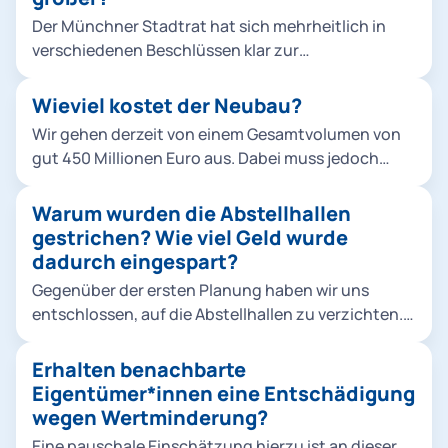
Der Münchner Stadtrat hat sich mehrheitlich in
verschiedenen Beschlüssen klar zur
Verkehrswende bekannt, um die Stadt
lebenswerter zu machen und zudem konkreten
Wieviel kostet der Neubau?
Klimaschutzvorgaben gerecht zu werden. Die Tram
Wir gehen derzeit von einem Gesamtvolumen von
ist dabei ein zentraler Baustein für den ÖPNV-
gut 450 Millionen Euro aus. Dabei muss jedoch
Ausbau. Die politisch beschlossenen
beachtet werden, dass es sich um eine Schätzung
Neubaustrecken erfordern mehr Fahrzeuge,
handelt, die die Preisentwicklung bis Mitte der
Warum wurden die Abstellhallen
zuletzt wurden 2019 insgesamt 73 Fahrzeuge vom
2020er-Jahre berücksichtigt.
gestrichen? Wie viel Geld wurde
Typ Avenio bestellt. Abstellung und Wartung sind
dadurch eingespart?
nur durch einen weiteren Betriebshof möglich. Die
vorhandenen Flächen müssen dazu so effizient wie
Gegenüber der ersten Planung haben wir uns
möglich genutzt werden. Die Berücksichtigung der
entschlossen, auf die Abstellhallen zu verzichten.
Belange der Anwohnenden ist uns dabei sehr
Die derzeitigen Rahmenbedingungen haben den
wichtig.
Druck auf die kommunalen Finanzen erhöht. Daher
Erhalten benachbarte
wurde rund ein Drittel der vormals veranschlagten
Eigentümer*innen eine Entschädigung
Projektkosten eingespart. Der größte Posten
wegen Wertminderung?
waren dabei die Abstellhallen. Keine Option wären
Eine pauschale Einschätzung hierzu ist an dieser