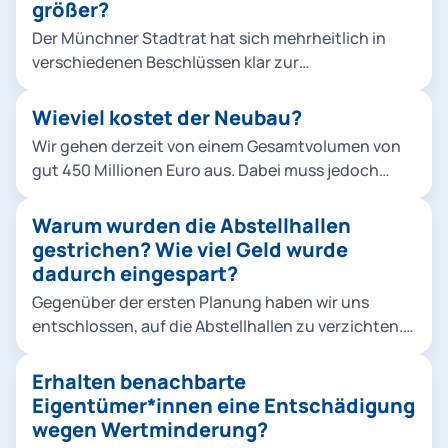
größer?
Der Münchner Stadtrat hat sich mehrheitlich in
verschiedenen Beschlüssen klar zur
Verkehrswende bekannt, um die Stadt
lebenswerter zu machen und zudem konkreten
Wieviel kostet der Neubau?
Klimaschutzvorgaben gerecht zu werden. Die Tram
Wir gehen derzeit von einem Gesamtvolumen von
ist dabei ein zentraler Baustein für den ÖPNV-
gut 450 Millionen Euro aus. Dabei muss jedoch
Ausbau. Die politisch beschlossenen
beachtet werden, dass es sich um eine Schätzung
Neubaustrecken erfordern mehr Fahrzeuge,
handelt, die die Preisentwicklung bis Mitte der
Warum wurden die Abstellhallen
zuletzt wurden 2019 insgesamt 73 Fahrzeuge vom
2020er-Jahre berücksichtigt.
gestrichen? Wie viel Geld wurde
Typ Avenio bestellt. Abstellung und Wartung sind
dadurch eingespart?
nur durch einen weiteren Betriebshof möglich. Die
vorhandenen Flächen müssen dazu so effizient wie
Gegenüber der ersten Planung haben wir uns
möglich genutzt werden. Die Berücksichtigung der
entschlossen, auf die Abstellhallen zu verzichten.
Belange der Anwohnenden ist uns dabei sehr
Die derzeitigen Rahmenbedingungen haben den
wichtig.
Druck auf die kommunalen Finanzen erhöht. Daher
Erhalten benachbarte
wurde rund ein Drittel der vormals veranschlagten
Eigentümer*innen eine Entschädigung
Projektkosten eingespart. Der größte Posten
wegen Wertminderung?
waren dabei die Abstellhallen. Keine Option wären