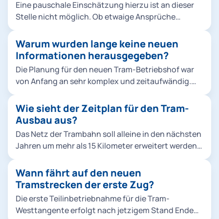
Eine pauschale Einschätzung hierzu ist an dieser
allerdings Einsparungen auf Kosten des
Stelle nicht möglich. Ob etwaige Ansprüche
Schallschutzes.
bestehen, müsste erst eine individuelle Prüfung
durch die Regierung von Oberbayern zeigen.
Warum wurden lange keine neuen
Informationen herausgegeben?
Die Planung für den neuen Tram-Betriebshof war
von Anfang an sehr komplex und zeitaufwändig.
Sie musste zudem aufgrund veränderter
Rahmenbedingungen neu begonnen werden. In
Wie sieht der Zeitplan für den Tram-
der ersten Planung zwischen 2015 und 2018 haben
Ausbau aus?
wir drei öffentliche Informationsveranstaltungen
Das Netz der Trambahn soll alleine in den nächsten
durchgeführt. Zur aktuellen dritten Phase haben
Jahren um mehr als 15 Kilometer erweitert werden.
wir regelmäßig gegenüber dem zuständigen
Drei große Projekte werden so Münchens
Bezirksausschuss Sachstandsberichte abgegeben,
Stadtteile und die bestehenden ÖPNV-Strecken
Wann fährt auf den neuen
gerade im Falle von Umplanungen. Eine detaillierte
noch besser vernetzen und dazu beitragen, dass
Tramstrecken der erste Zug?
Unterrichtung der Anwohnenden sowie der
die U-Bahn in der Innenstadt entlastet wird: Die
Öffentlichkeit war aus unserer Sicht erst bei einer
Die erste Teilinbetriebnahme für die Tram-
Tram-Westtangente verbindet fünf Stadtteile im
belastbaren Planungsreife sinnvoll, die mittlerweile
Westtangente erfolgt nach jetzigem Stand Ende
Münchner Westen. Sie vernetzt drei U-Bahnlinien