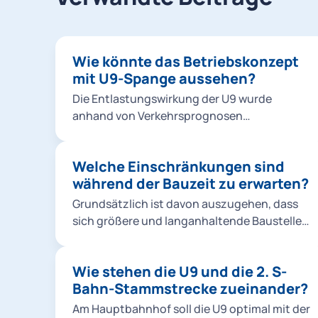
Wie könnte das Betriebskonzept
mit U9-Spange aussehen?
Die Entlastungswirkung der U9 wurde
anhand von Verkehrsprognosen
nachgewiesen. Hierfür haben die
Planer*innen folgende Linienführung unter
Welche Einschränkungen sind
Berücksichtigung der U5 nach Pasing und
während der Bauzeit zu erwarten?
der Streckenverlängerung nach Martinsried
zu Grunde gelegt: Die U9 übernimmt die
Grundsätzlich ist davon auszugehen, dass
komplette Strecke Garching-
sich größere und langanhaltende Baustellen
Forschungszentrum – Klinikum Großhadern
entlang der Strecke nicht vermeiden lassen
– Martinsried über die Neubaustrecke
werden (Baugruben, Baulogistikflächen
Münchner Freiheit – Hauptbahnhof –
Wie stehen die U9 und die 2. S-
usw.). Dies gilt für die Oberfläche wie für das
Pocci-/Implerstraße. Sie ersetzt die
Bahn-Stammstrecke zueinander?
Bestandsnetz der U-Bahn. Schließlich muss
bisherige U6 und trägt so zur Entflechtung
die Neubaustrecke in Sendling und
Am Hauptbahnhof soll die U9 optimal mit der