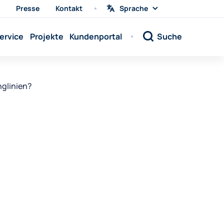
Presse
Kontakt
Sprache
Sprache
wählen
Sprache:
ervice
Projekte
Kundenportal
Suche
Sprache:
Sprache:
Sprache:
nglinien?
Sprache:
Sprache:
Sprache:
Sprache:
Sprache:
Sprache:
Sprache:
Sprache: