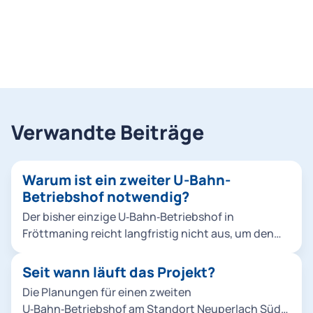
Verwandte Beiträge
Warum ist ein zweiter U-Bahn-
Betriebshof notwendig?
Der bisher einzige U‑Bahn‑Betriebshof in
Fröttmaning reicht langfristig nicht aus, um den
wachsenden Fahrzeugbestand, das steigende
Angebot der Münchner U‑Bahn sowie
Seit wann läuft das Projekt?
Instandhaltungsarbeiten im U‑Bahn‑Netz
Die Planungen für einen zweiten
zuverlässig abzuwickeln. Außerdem ist ein zweiter
U‑Bahn‑Betriebshof am Standort Neuperlach Süd