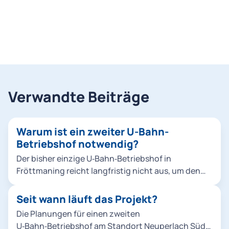
Verwandte Beiträge
Warum ist ein zweiter U-Bahn-
Betriebshof notwendig?
Der bisher einzige U‑Bahn‑Betriebshof in
Fröttmaning reicht langfristig nicht aus, um den
wachsenden Fahrzeugbestand, das steigende
Angebot der Münchner U‑Bahn sowie
Seit wann läuft das Projekt?
Instandhaltungsarbeiten im U‑Bahn‑Netz
Die Planungen für einen zweiten
zuverlässig abzuwickeln. Außerdem ist ein zweiter
U‑Bahn‑Betriebshof am Standort Neuperlach Süd