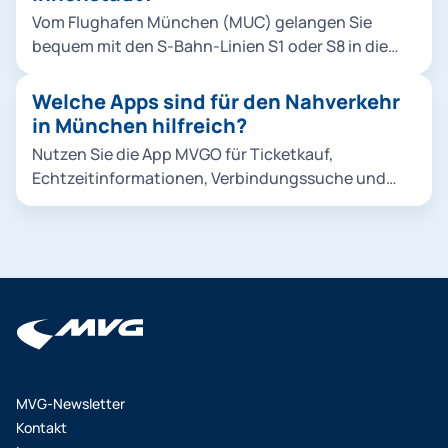
"Deutsches Museum". Olympiapark U-Bahn U3 bis
Vom Flughafen München (MUC) gelangen Sie
Haltestelle "Olympiazentrum". Allianz Arena U-
bequem mit den S-Bahn-Linien S1 oder S8 in die
Bahn U6 bis Haltestelle "Fröttmaning". Mit der
Innenstadt. Für diese Strecke bieten wir das
Verbindungssuche finden Sie die beste Route,
Airport-City-Day-Ticket an.
Welche Apps sind für den Nahverkehr
abhängig von Ihrem Startpunkt.
in München hilfreich?
Nutzen Sie die App MVGO für Ticketkauf,
Echtzeitinformationen, Verbindungssuche und
Routenplanung.
MVG-Newsletter
Kontakt