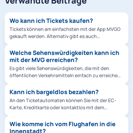
Verwandte Beiträge
Wo kann ich Tickets kaufen?
Tickets können am einfachsten mit der App MVGO
gekauft werden. Alternativ gibt es auch
Ticketautomaten. App MVGO: Unsere App vereint
Ticketshop, Verbindungsauskunft und Sharing-
Welche Sehenswürdigkeiten kann ich
Angebote. Ticketautomaten: Diese gibt es an U-
mit der MVG erreichen?
Bahn- und S-Bahn-Stationen. Sie sind auf
Es gibt viele Sehenswürdigkeiten, die mit den
Deutsch, Englisch und weiteren Sprachen
öffentlichen Verkehrsmitteln einfach zu erreichen
verfügbar. Busse und Tram: In den meisten Bussen
sind. Allianz Arena: U-Bahn U6 bis Haltestelle
und Trambahnen gibt es Ticketautomaten. So
„Fröttmaning“. Sehenswürdigkeit Anreise mit
Kann ich bargeldlos bezahlen?
kauft man Tickets in der MVGO
Marienplatz U-Bahn U3/U6 oder S-Bahn (alle
An den Ticketautomaten können Sie mit der EC-
Linien) Englischer Garten U-Bahn U3/U6
Karte, Kreditkarte oder kontaktlos mit dem
(Haltestellen "Universität" oder "Münchner
Smartphone (z. B. Apple Pay, Google Pay)
Freiheit") Schloss Nymphenburg Tram 17 bis
bezahlen. Der Ticketkauf in der App MVGO
Wie komme ich vom Flughafen in die
Haltestelle "Schloss Nymphenburg" Deutsches
funktioniert ausschließlich bargeldlos.
Innenstadt?
Museum Tram 16 oder 17 bis Haltestelle