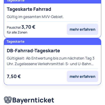
Tageskarte Fahrrad
Gültig im gesamten MVV-Gebiet.
3,70 €
Pauschal
mehr erfahren
für alle Zonen
DB-Fahrrad-Tageskarte
Gültigkeit: Ab Entwertung bis zum nächsten Tag 3
Uhr. Zugelassene Verkehrsmittel: S- und U-Bahn
sowie in den freigegebenen Regionalzügen im
gesamten MVV-Gebiet, bayernweit alle Züge der DB,
7,50 €
mehr erfahren
Züge der BOB/Meridian, Alex und weitere.
Bayernticket