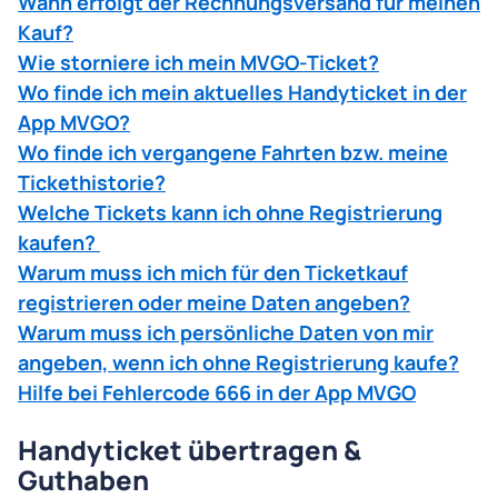
Wann erfolgt der Rechnungsversand für meinen
in der App oder per SMS.
Kauf?
In der Rechnung, die Sie von uns erhalten,
sehen Sie die
tatsächlichen Fahrtkosten
. Mit
Wie storniere ich mein MVGO-Ticket?
Rechnungsstellung wird dieser konkrete
Wo finde ich mein aktuelles Handyticket in der
Betrag von Ihrem Konto abgebucht und die
App MVGO?
Reservierung gelöscht. Beim nächsten Kauf
Wo finde ich vergangene Fahrten bzw. meine
beginnt dann eine neue Reservierung.
Tickethistorie?
Welche Tickets kann ich ohne Registrierung
kaufen?
Warum muss ich mich für den Ticketkauf
registrieren oder meine Daten angeben?
Warum muss ich persönliche Daten von mir
angeben, wenn ich ohne Registrierung kaufe?
Hilfe bei Fehlercode 666 in der App MVGO
Handyticket übertragen &
Guthaben