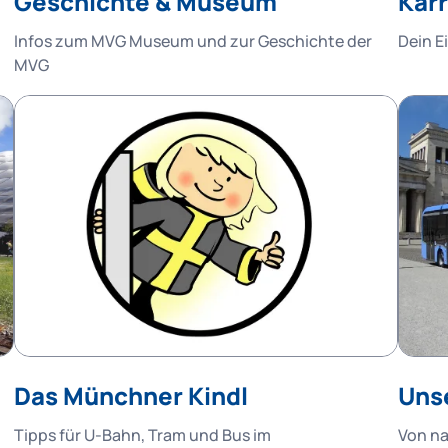
Geschichte & Museum
Karr
Infos zum MVG Museum und zur Geschichte der
Dein E
MVG
Das Münchner Kindl
Uns
Tipps für U-Bahn, Tram und Bus im
Von na