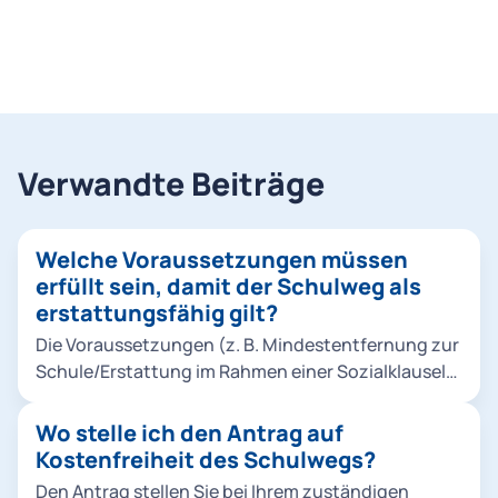
Verwandte Beiträge
Welche Voraussetzungen müssen
erfüllt sein, damit der Schulweg als
erstattungsfähig gilt?
Die Voraussetzungen (z. B. Mindestentfernung zur
Schule/Erstattung im Rahmen einer Sozialklausel)
werden vom jeweiligen Kostenträger festgelegt.
Bitte wenden Sie sich für Details direkt an die für
Wo stelle ich den Antrag auf
Sie zuständige Stelle bei der Landeshauptstadt
Kostenfreiheit des Schulwegs?
München oder Ihrer Gemeinde bzw. Schule.
Den Antrag stellen Sie bei Ihrem zuständigen