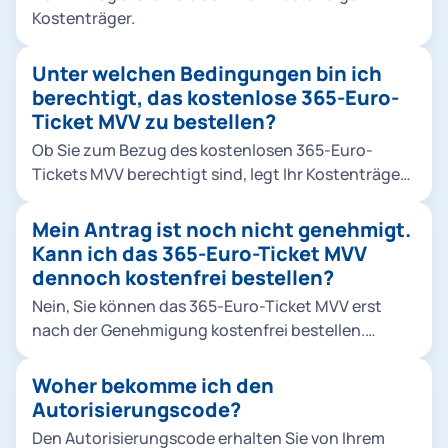
Kostenträger.
Unter welchen Bedingungen bin ich
berechtigt, das kostenlose 365-Euro-
Ticket MVV zu bestellen?
Ob Sie zum Bezug des kostenlosen 365-Euro-
Tickets MVV berechtigt sind, legt Ihr Kostenträger
fest. Bei Fragen wenden Sie sich bitte direkt an
Ihren Kostenträger.
Mein Antrag ist noch nicht genehmigt.
Kann ich das 365-Euro-Ticket MVV
dennoch kostenfrei bestellen?
Nein, Sie können das 365-Euro-Ticket MVV erst
nach der Genehmigung kostenfrei bestellen.
Alternativ können Sie bis dahin das 365-Euro-
Ticket MVV kostenpflichtig hier erwerben. Die
Woher bekomme ich den
Entscheidung über eine mögliche
Autorisierungscode?
Kostenerstattung trifft ausschließlich Ihr
Den Autorisierungscode erhalten Sie von Ihrem