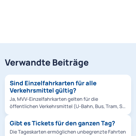
Verwandte Beiträge
Sind Einzelfahrkarten für alle
Verkehrsmittel gültig?
Ja, MVV-Einzelfahrkarten gelten für die
öffentlichen Verkehrsmittel (U-Bahn, Bus, Tram, S-
Bahn, Regionalzüge) im MVV-Netz. Bitte beachten
Sie die Zonenregelung. Ihre Einzelfahrkarte können
Gibt es Tickets für den ganzen Tag?
Sie über die App MVGO kaufen.
Die Tageskarten ermöglichen unbegrenzte Fahrten