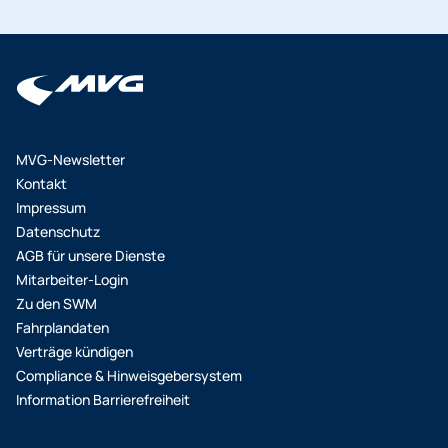
den Tickets können Sie U-Bahn, Bus und Tram der
MVG, S-Bahn und Regionalverkehr im MVV Gebiet
benutzen. Sie können die Tickets über die App
MVGO oder über die Ticketautomaten kaufen.
MVG-Newsletter
Kontakt
Impressum
Datenschutz
AGB für unsere Dienste
Mitarbeiter-Login
Zu den SWM
Fahrplandaten
Verträge kündigen
Compliance & Hinweisgebersystem
Information Barrierefreiheit