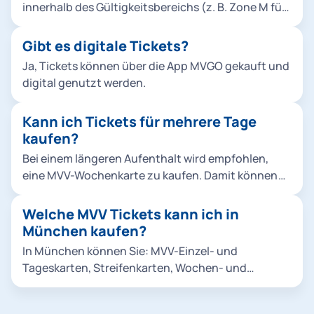
innerhalb des Gültigkeitsbereichs (z. B. Zone M für
die Innenstadt) an einem Kalendertag. Es gibt auch
MVV-Gruppen-Tageskarten für bis zu 5 Personen.
Gibt es digitale Tickets?
Sie können die Tickets über die App MVGO oder
Ja, Tickets können über die App MVGO gekauft und
über die Ticketautomaten kaufen.
digital genutzt werden.
Kann ich Tickets für mehrere Tage
kaufen?
Bei einem längeren Aufenthalt wird empfohlen,
eine MVV-Wochenkarte zu kaufen. Damit können
Sie U-Bahn, Bus und Tram der MVG, S-Bahn und
Regionalverkehr im MVV Gebiet benutzen. Über die
Welche MVV Tickets kann ich in
App MVGO kann das Ticket bequem online gekauft
München kaufen?
werden.
In München können Sie: MVV-Einzel- und
Tageskarten, Streifenkarten, Wochen- und
Monatskarten, und Tickets für Touristen wie die
CityTourCard oder die München Card kaufen. Mit