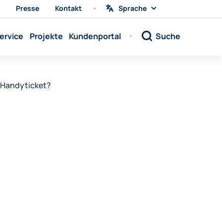
Presse
Kontakt
Sprache
Sprache
wählen
Sprache:
ervice
Projekte
Kundenportal
Suche
Sprache:
Sprache:
Sprache:
s Handyticket?
Sprache:
Sprache:
Sprache:
Sprache:
Sprache:
Sprache:
Sprache:
Sprache: