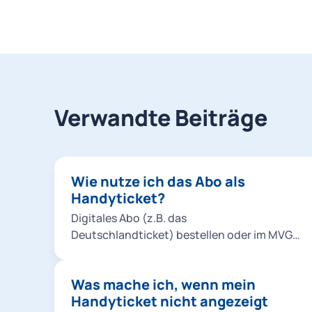
Verwandte Beiträge
Wie nutze ich das Abo als
Handyticket?
Digitales Abo (z.B. das
Deutschlandticket) bestellen oder im MVG-
Kundenportal von der Chipkarte zum
Handyticket wechseln. App MVGO
Was mache ich, wenn mein
herunterladen. In der App mit Ihrem M-Login
Handyticket nicht angezeigt
einloggen. Das Abo wird in Form von