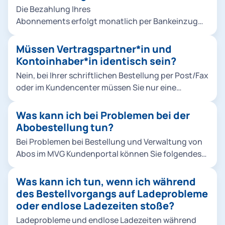
hinzufügen ein. Hinweis: Die Änderungen in der
werden. Hier müssen Sie mit Ihrem eigenen M-
Die Bezahlung Ihres
Bestellung haben keine Auswirkung auf laufende
Login Account bestellen. Im M-Login unter
Abonnements erfolgt monatlich per Bankeinzug
Verträge. Wenn Sie die Bestellung abbrechen,
Familie müssen Sie bei einer Bestellung für Kinder
(SEPA-Lastschriftverfahren). Die Abbuchungen
werden die eingetragenen Daten nicht
unter 16 Jahren für das 365-Euro-Ticket MVV und
erfolgen stets für den aktuellen Monat zum
Müssen Vertragspartner*in und
gespeichert.
die Schulwegkostenfreiheit ein Foto von Ihrem
Monatsersten.
Kontoinhaber*in identisch sein?
Kind hochladen. So geht's: Foto für Ihr Kind
Nein, bei Ihrer schriftlichen Bestellung per Post/Fax
hochladen.
oder im Kundencenter müssen Sie nur eine
Vollmacht der abweichenden Kontoinhaber*in
nachweisen. Bei einer Online-Bestellung müssen
Was kann ich bei Problemen bei der
Vertragspartner*in und Kontoinhaber*in nicht
Abobestellung tun?
identisch sein.
Bei Problemen bei Bestellung und Verwaltung von
Abos im MVG Kundenportal können Sie folgendes
tun: Bitte prüfen Sie, ob das Produkt für den
laufenden Monat noch bestellbar ist. Für
Was kann ich tun, wenn ich während
Deutschlandticket, Ermäßigungsticket und alle
des Bestellvorgangs auf Ladeprobleme
MVV Abos gilt: Eine Bestellung ist bis zum 10.
oder endlose Ladezeiten stoße?
Kalendertag des laufenden Monats möglich. Sie
Ladeprobleme und endlose Ladezeiten während