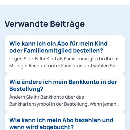
Verwandte Beiträge
Wie kann ich ein Abo für mein Kind
oder Familienmitglied bestellen?
Legen Sie z.B. Ihr Kind als Familienmitglied in Ihrem
M-Login Account unter Familie an und wählen Sie
es dann bei der Bestellung aus. Klicken Sie dafür
entweder in der Bestellung unter Abo-
Wie ändere ich mein Bankkonto in der
Nutzer*innen auf Familienmitglied hinzufügen
Bestellung?
oder fügen Sie Ihr Familienmitglied direkt im M-
Ändern Sie Ihr Bankkonto über das
Login hinzu. Hinweise: Sie können Abos für
Bankkartensymbol in der Bestellung. Wenn jemand
Familienmitglieder ausschließlich als Chipkarte,
anderes (z.B. Ihre Eltern) bezahlen möchte, richten
nicht als Handyticket bestellen. Für das
Sie eine Bankverbindung von einer andere Person
Wie kann ich mein Abo bezahlen und
Ermäßigungsticket Studierende & alle Jobtickets
in der Bestellung unter Kontoinhaber*in
wann wird abgebucht?
können keine anderen Abo-Nutzer*innen angelegt