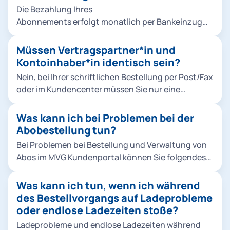
hinzufügen ein. Hinweis: Die Änderungen in der
werden. Hier müssen Sie mit Ihrem eigenen M-
Die Bezahlung Ihres
Bestellung haben keine Auswirkung auf laufende
Login Account bestellen. Im M-Login unter
Abonnements erfolgt monatlich per Bankeinzug
Verträge. Wenn Sie die Bestellung abbrechen,
Familie müssen Sie bei einer Bestellung für Kinder
(SEPA-Lastschriftverfahren). Die Abbuchungen
werden die eingetragenen Daten nicht
unter 16 Jahren für das 365-Euro-Ticket MVV und
erfolgen stets für den aktuellen Monat zum
Müssen Vertragspartner*in und
gespeichert.
die Schulwegkostenfreiheit ein Foto von Ihrem
Monatsersten.
Kontoinhaber*in identisch sein?
Kind hochladen. So geht's: Foto für Ihr Kind
Nein, bei Ihrer schriftlichen Bestellung per Post/Fax
hochladen.
oder im Kundencenter müssen Sie nur eine
Vollmacht der abweichenden Kontoinhaber*in
nachweisen. Bei einer Online-Bestellung müssen
Was kann ich bei Problemen bei der
Vertragspartner*in und Kontoinhaber*in nicht
Abobestellung tun?
identisch sein.
Bei Problemen bei Bestellung und Verwaltung von
Abos im MVG Kundenportal können Sie folgendes
tun: Bitte prüfen Sie, ob das Produkt für den
laufenden Monat noch bestellbar ist. Für
Was kann ich tun, wenn ich während
Deutschlandticket, Ermäßigungsticket und alle
des Bestellvorgangs auf Ladeprobleme
MVV Abos gilt: Eine Bestellung ist bis zum 10.
oder endlose Ladezeiten stoße?
Kalendertag des laufenden Monats möglich. Sie
Ladeprobleme und endlose Ladezeiten während