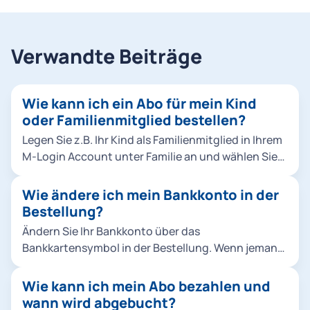
Verwandte Beiträge
Wie kann ich ein Abo für mein Kind
oder Familienmitglied bestellen?
Legen Sie z.B. Ihr Kind als Familienmitglied in Ihrem
M-Login Account unter Familie an und wählen Sie
es dann bei der Bestellung aus. Klicken Sie dafür
entweder in der Bestellung unter Abo-
Wie ändere ich mein Bankkonto in der
Nutzer*innen auf Familienmitglied hinzufügen
Bestellung?
oder fügen Sie Ihr Familienmitglied direkt im M-
Ändern Sie Ihr Bankkonto über das
Login hinzu. Hinweise: Sie können Abos für
Bankkartensymbol in der Bestellung. Wenn jemand
Familienmitglieder ausschließlich als Chipkarte,
anderes (z.B. Ihre Eltern) bezahlen möchte, richten
nicht als Handyticket bestellen. Für das
Sie eine Bankverbindung von einer andere Person
Wie kann ich mein Abo bezahlen und
Ermäßigungsticket Studierende & alle Jobtickets
in der Bestellung unter Kontoinhaber*in
wann wird abgebucht?
können keine anderen Abo-Nutzer*innen angelegt