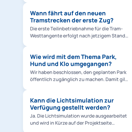
veränderter Rahmenbedingungen neu
Wann fährt auf den neuen
begonnen werden. In der ersten Planung
Tramstrecken der erste Zug?
zwischen 2015 und 2018 haben wir drei
öffentliche Informationsveranstaltungen
Die erste Teilinbetriebnahme für die Tram-
durchgeführt. Zur aktuellen dritten Phase
Westtangente erfolgt nach jetzigem Stand
haben wir regelmäßig gegenüber dem
Ende 2025.
zuständigen Bezirksausschuss
Sachstandsberichte abgegeben, gerade im
Wie wird mit dem Thema Park,
Falle von Umplanungen. Eine detaillierte
Hund und Klo umgegangen?
Unterrichtung der Anwohnenden sowie der
Wir haben beschlossen, den geplanten Park
Öffentlichkeit war aus unserer Sicht erst bei
öffentlich zugänglich zu machen. Damit gilt
einer belastbaren Planungsreife sinnvoll, die
dieser als Allgemeingut, und es liegt an
mittlerweile erreicht ist.
jedem einzelnen, den Park
Kann die Lichtsimulation zur
dementsprechend zu nutzen und zu
Verfügung gestellt werden?
behandeln. Für Hunde empfehlen wir die
Aufstellung von Hundekottütenspendern.
Ja. Die Lichtsimulation wurde ausgearbeitet
Die Anbringung liegt jedoch nicht in
und wird in Kürze auf der Projektseite
unserem Zuständigkeitsbereich.
veröffentlicht.