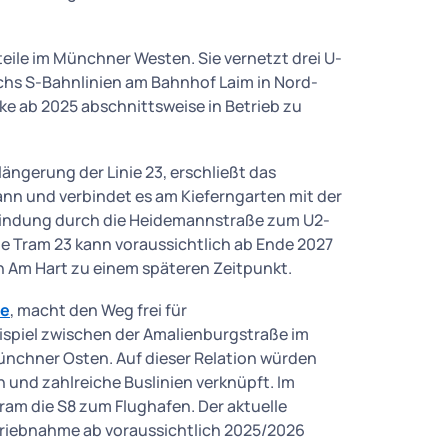
eile im Münchner Westen. Sie vernetzt drei U-
sechs S-Bahnlinien am Bahnhof Laim in Nord-
ke ab 2025 abschnittsweise in Betrieb zu
längerung der Linie 23, erschließt das
nn und verbindet es am Kieferngarten mit der
rbindung durch die Heidemannstraße zum U2-
nie Tram 23 kann voraussichtlich ab Ende 2027
h Am Hart zu einem späteren Zeitpunkt.
te
, macht den Weg frei für
ispiel zwischen der Amalienburgstraße im
nchner Osten. Auf dieser Relation würden
 und zahlreiche Buslinien verknüpft. Im
ram die S8 zum Flughafen. Der aktuelle
etriebnahme ab voraussichtlich 2025/2026