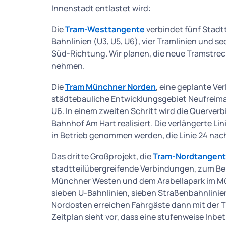
Innenstadt entlastet wird:
Die
Tram-Westtangente
verbindet fünf Stadtt
Bahnlinien (U3, U5, U6), vier Tramlinien und 
Süd-Richtung. Wir planen, die neue Tramstrec
nehmen.
Die
Tram Münchner Norden
, eine geplante Ver
städtebauliche Entwicklungsgebiet Neufreima
U6. In einem zweiten Schritt wird die Querve
Bahnhof Am Hart realisiert. Die verlängerte Li
in Betrieb genommen werden, die Linie 24 nac
Das dritte Großprojekt, die
Tram-Nordtangen
stadtteilübergreifende Verbindungen, zum Be
Münchner Westen und dem Arabellapark im Mü
sieben U-Bahnlinien, sieben Straßenbahnlinien
Nordosten erreichen Fahrgäste dann mit der T
Zeitplan sieht vor, dass eine stufenweise Inb