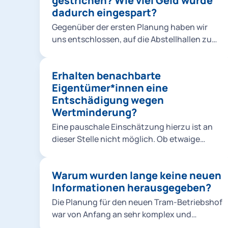
gestrichen? Wie viel Geld wurde
Jahre berücksichtigt.
durch einen weiteren Betriebshof möglich.
dadurch eingespart?
Die vorhandenen Flächen müssen dazu so
Gegenüber der ersten Planung haben wir
effizient wie möglich genutzt werden. Die
uns entschlossen, auf die Abstellhallen zu
Berücksichtigung der Belange der
verzichten. Die derzeitigen
Anwohnenden ist uns dabei sehr wichtig.
Rahmenbedingungen haben den Druck auf
Erhalten benachbarte
die kommunalen Finanzen erhöht. Daher
Eigentümer*innen eine
wurde rund ein Drittel der vormals
Entschädigung wegen
veranschlagten Projektkosten eingespart.
Wertminderung?
Der größte Posten waren dabei die
Abstellhallen. Keine Option wären allerdings
Eine pauschale Einschätzung hierzu ist an
Einsparungen auf Kosten des
dieser Stelle nicht möglich. Ob etwaige
Schallschutzes.
Ansprüche bestehen, müsste erst eine
individuelle Prüfung durch die Regierung
Warum wurden lange keine neuen
von Oberbayern zeigen.
Informationen herausgegeben?
Die Planung für den neuen Tram-Betriebshof
war von Anfang an sehr komplex und
zeitaufwändig. Sie musste zudem aufgrund