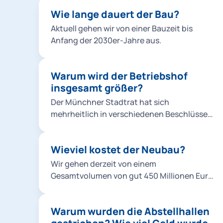
Wie lange dauert der Bau?
Aktuell gehen wir von einer Bauzeit bis
Anfang der 2030er-Jahre aus.
Warum wird der Betriebshof
insgesamt größer?
Der Münchner Stadtrat hat sich
mehrheitlich in verschiedenen Beschlüssen
klar zur Verkehrswende bekannt, um die
Stadt lebenswerter zu machen und zudem
Wieviel kostet der Neubau?
konkreten Klimaschutzvorgaben gerecht zu
werden. Die Tram ist dabei ein zentraler
Wir gehen derzeit von einem
Baustein für den ÖPNV-Ausbau. Die politisch
Gesamtvolumen von gut 450 Millionen Euro
beschlossenen Neubaustrecken erfordern
aus. Dabei muss jedoch beachtet werden,
mehr Fahrzeuge, zuletzt wurden 2019
dass es sich um eine Schätzung handelt, die
insgesamt 73 Fahrzeuge vom Typ Avenio
Warum wurden die Abstellhallen
die Preisentwicklung bis Mitte der 2020er-
bestellt. Abstellung und Wartung sind nur