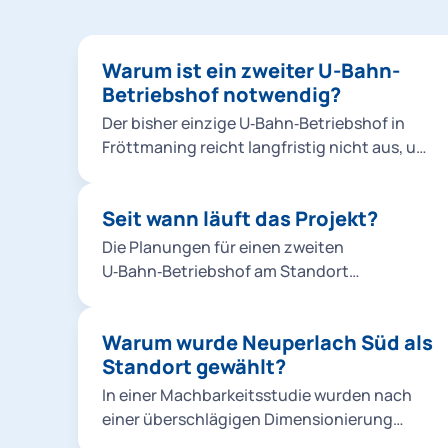
Warum ist ein zweiter U-Bahn-
Betriebshof notwendig?
Der bisher einzige U‑Bahn‑Betriebshof in
Fröttmaning reicht langfristig nicht aus, um
den wachsenden Fahrzeugbestand, das
steigende Angebot der Münchner U‑Bahn
Seit wann läuft das Projekt?
sowie Instandhaltungsarbeiten im
U‑Bahn‑Netz zuverlässig abzuwickeln.
Die Planungen für einen zweiten
Außerdem ist ein zweiter Betriebshof mit
U‑Bahn‑Betriebshof am Standort
Kapazitäten für die Wartung von
Neuperlach Süd laufen seit Mitte der
U‑Bahn‑Fahrzeugen sowie der Tunnel‑ und
2010er‑Jahre. Die Vollversammlung des
Gleisanlagen notwendig, um den Betrieb
Warum wurde Neuperlach Süd als
Münchner Stadtrats hat den Standort im
langfristig stabil, leistungsfähig und
Standort gewählt?
Jahr 2016 genehmigt. In den folgenden
zukunftssicher aufzustellen. Weitere
Jahren wurden die Planungen schrittweise
In einer Machbarkeitsstudie wurden nach
Erläuterungen finden sich weiter oben auf
erweitert: 2020 bat der Landkreis München
einer überschlägigen Dimensionierung
der Projektseite.
darum, eine mögliche Verlängerung der
mögliche Standorte für einen zweiten