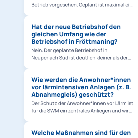
störungsanfälligen Betrieb führen. Hinzu
integrieren. Visualisierungen und weitere
Betrieb vorgesehen. Geplant ist maximal ein
kommt, dass am Standort Riem wertvolle
Erläuterungen finden sich weiter oben auf
Zwei-Schicht-Betrieb. Ein Betrieb in den
ökologische Flächen und Biotope in
der Projektseite.
Nachtzeiten zwischen 22:00 und 6:00 Uhr
Anspruch genommen würden. Aus
Hat der neue Betriebshof den
ist bis auf Weiteres nicht erforderlich. Die
betrieblichen, wirtschaftlichen und
gleichen Umfang wie der
Anlage wird jedoch schallschutztechnisch
ökologischen Gründen scheidet der
Betriebshof in Fröttmaning?
so geplant, dass sie bei künftigem Bedarf
Standort Riem – ebenso wie andere
erweitert genutzt werden könnte.
Nein. Der geplante Betriebshof in
Standorte im Stadtgebiet – daher für die
Neuperlach Süd ist deutlich kleiner als der
Errichtung eines zweiten
Betriebshof Fröttmaning und auf die
U‑Bahn‑Betriebshofs aus. Die einzig
Grundversorgung ausgelegt. Umfangreiche
sinnvolle Standortoption ist Neuperlach
Wie werden die Anwohner*innen
Instandhaltungsarbeiten, wie sie in
Süd.
vor lärmintensiven Anlagen (z. B.
Fröttmaning stattfinden (z. B. Arbeiten an
Abnahmegleis) geschützt?
Drehgestellen), sind hier nicht vorgesehen.
Der Schutz der Anwohner*innen vor Lärm ist
für die SWM ein zentrales Anliegen und wird
bereits in der Planung berücksichtigt.
Maßgeblich ist dabei, welche
Welche Maßnahmen sind für den
Gesamtbelastung am Immissionsort, also bei