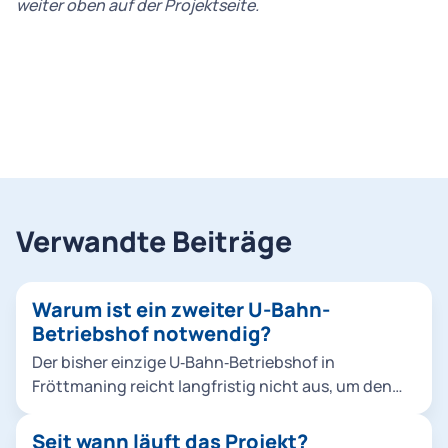
weiter oben auf der Projektseite.
Verwandte Beiträge
Warum ist ein zweiter U-Bahn-
Betriebshof notwendig?
Der bisher einzige U‑Bahn‑Betriebshof in
Fröttmaning reicht langfristig nicht aus, um den
wachsenden Fahrzeugbestand, das steigende
Angebot der Münchner U‑Bahn sowie
Seit wann läuft das Projekt?