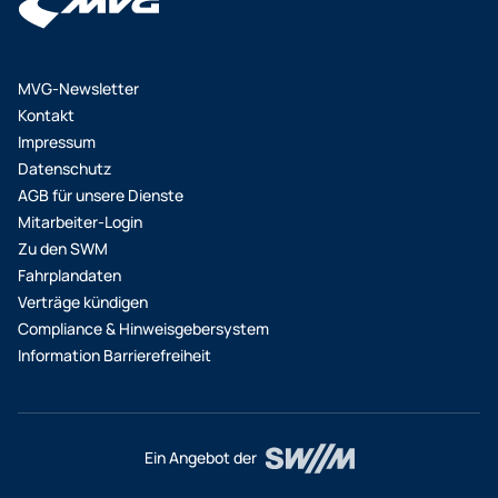
sichergestellt, dass die zulässigen
Erläuterungen finden sich weiter oben auf der
Immissionsrichtwerte bei allen betroffenen
Projektseite.
Anwohner*innen eingehalten werden.
MVG-Newsletter
Kontakt
Impressum
Datenschutz
AGB für unsere Dienste
Mitarbeiter-Login
Zu den SWM
Fahrplandaten
Verträge kündigen
Compliance & Hinweisgebersystem
Information Barrierefreiheit
Ein Angebot der