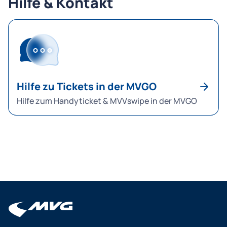
Hilfe & Kontakt
Abrechnung feststellen, melden Sie dies bitte
Rechnung über die Tickethistorie etwas
innerhalb von 14 Tagen nach Beendigung der Fahrt
Geduld. Nach Anforderung kann der Versand
unserem Kundenservice per Mail an
mehrere Minuten in Anspruch nehmen.
anfragen@mvg.de
. Geben Sie dabei mit an, wo Sie
bei Ihrer Fahrt ein- bzw. ausgestiegen sind.
Hilfe zu Tickets in der MVGO
Hilfe zum Handyticket & MVVswipe in der MVGO