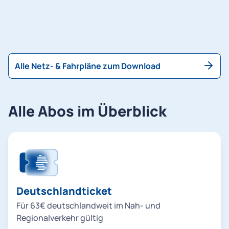
i
t
ä
Alle Netz- & Fahrpläne zum Download
t
f
Alle Abos im Überblick
ü
r
M
ü
Deutschlandticket
n
Für 63€ deutschlandweit im Nah- und
c
Regionalverkehr gültig