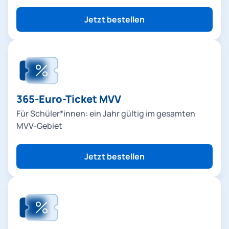
h
Jetzt bestellen
e
n
m
i
365-Euro-Ticket MVV
t
Für Schüler*innen: ein Jahr gültig im gesamten
MVV-Gebiet
d
e
Jetzt bestellen
r
M
V