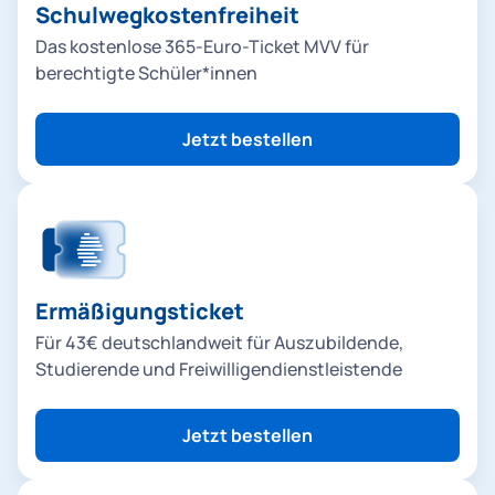
G
Schulwegkostenfreiheit
Das kostenlose 365-Euro-Ticket MVV für
-
berechtigte Schüler*innen
U
Jetzt bestellen
-
B
a
h
Ermäßigungsticket
n
Für 43€ deutschlandweit für Auszubildende,
,
Studierende und Freiwilligendienstleistende
B
Jetzt bestellen
u