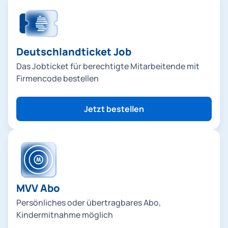
s
&
T
Deutschlandticket Job
r
Das Jobticket für berechtigte Mitarbeitende mit
Firmencode bestellen
a
m
Jetzt bestellen
MVV Abo
Persönliches oder übertragbares Abo,
Kindermitnahme möglich