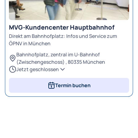
MVG-Kundencenter Hauptbahnhof
Direkt am Bahnhofplatz: Infos und Service zum
ÖPNV in München
Bahnhofplatz, zentral im U-Bahnhof
(Zwischengeschoss) , 80335 München
Jetzt geschlossen
Mo - Fr
08:00 – 20:00 Uhr
Samstag
Termin buchen
09:00 – 16:00 Uhr
Sonntag
geschlossen