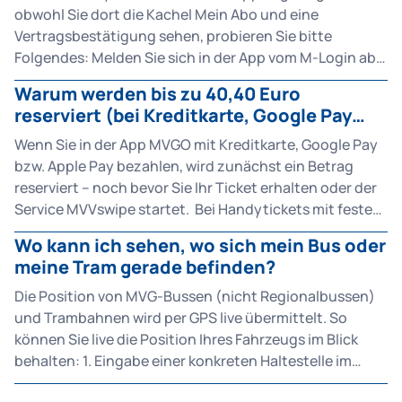
obwohl Sie dort die Kachel Mein Abo und eine
Vertragsbestätigung sehen, probieren Sie bitte
Folgendes: Melden Sie sich in der App vom M-Login ab.
Schließen Sie die App vollständig. Aktualisieren Sie die
Warum werden bis zu 40,40 Euro
App, falls ein Update verfügbar ist. Starten Sie die App
reserviert (bei Kreditkarte, Google Pay
neu. Prüfen Sie, ob Sie ein gültiges Abo haben und der
und Apple Pay)?
M-Login aktiviert ist. Melden Sie sich mit dem M-Login
Wenn Sie in der App MVGO mit Kreditkarte, Google Pay
an, mit dem Ihr Abo verknüpft ist. Falls das nicht
bzw. Apple Pay bezahlen, wird zunächst ein Betrag
funktioniert, überprüfen Sie im MVG-Kundenportal
reserviert – noch bevor Sie Ihr Ticket erhalten oder der
unter Vertragsverwaltung, ob Sie Ihr Abo als
Service MVVswipe startet. Bei Handytickets mit festem
Handyticket konfiguriert haben.
Preis, zum Beispiel einer Tageskarte für die Zone M, wird
Wo kann ich sehen, wo sich mein Bus oder
genau dieser Betrag reserviert und anschließend
meine Tram gerade befinden?
abgebucht. Bei Services mit flexiblem Preis, wie
MVVswipe, wird zunächst ein Maximalbetrag in Höhe
Die Position von MVG-Bussen (nicht Regionalbussen)
von 40,40 Euro reserviert. Dieser entspricht dem Preis
und Trambahnen wird per GPS live übermittelt. So
für ein Partner-Tagesticket für den gesamten MVV-
können Sie live die Position Ihres Fahrzeugs im Blick
Raum. Tatsächlich zahlen Sie aber nur den Betrag, der
behalten: 1. Eingabe einer konkreten Haltestelle im
Ihren Fahrten entspricht – meist deutlich weniger. Denn
Reiter "Abfahrten" 2. Prüfen, ob die Live-Position