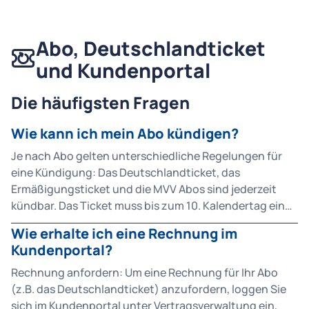
Abo, Deutschlandticket
und Kundenportal
Die häufigsten Fragen
Wie kann ich mein Abo kündigen?
Je nach Abo gelten unterschiedliche Regelungen für
eine Kündigung: Das Deutschlandticket, das
Ermäßigungsticket und die MVV Abos sind jederzeit
kündbar. Das Ticket muss bis zum 10. Kalendertag eines
Monats gekündigt werden, damit die Kündigung zum
Wie erhalte ich eine Rechnung im
darauffolgenden Monat gültig ist. Die Option zur
Kundenportal?
Kündigung finden Sie im MVG Kundenportal unter
"Vertragsverwaltung" in ihrem Vertrag. Beim 365-Euro-
Rechnung anfordern: Um eine Rechnung für Ihr Abo
Ticket MVV ist eine Kündigung vor Ablauf eines
(z.B. das Deutschlandticket) anzufordern, loggen Sie
Jahres nur in Ausnahmefällen möglich, z. B. bei einem
sich im Kundenportal unter Vertragsverwaltung ein,