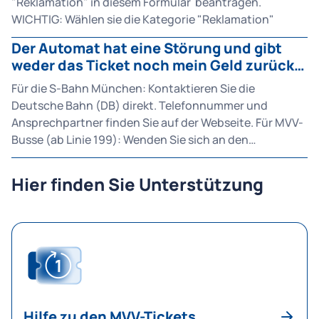
"Reklamation" in diesem Formular beantragen.
WICHTIG: Wählen sie die Kategorie "Reklamation"
Der Automat hat eine Störung und gibt
weder das Ticket noch mein Geld zurück.
Was kann ich tun?
Für die S-Bahn München: Kontaktieren Sie die
Deutsche Bahn (DB) direkt. Telefonnummer und
Ansprechpartner finden Sie auf der Webseite. Für MVV-
Busse (ab Linie 199): Wenden Sie sich an den
Kundendienst des MVV. Für MVG-Busse, U-Bahn und
Trambahn: Melden Sie den Defekt über das Online-
Hier finden Sie Unterstützung
Formular der MVG.
Hilfe zu den MVV-Tickets