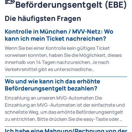
Beförderungsentgelt (EBE)
Die häufigsten Fragen
Kontrolle in München / MVV-Netz: Wo
kann ich mein Ticket nachreichen?
Wenn Sie bei einer Kontrolle kein gültiges Ticket
vorweisen konnten, haben Sie die Möglichkeit, dieses
innerhalb von 14 Tagen nachzureichen. Je nach
Verkehrsmittel gibt es unterschiedliche
Zuständigkeiten und Kontaktmöglichkeiten: Bei S-
Wo und wie kann ich das erhöhte
Bahn München: Ist die Deutsche Bahn (DB) zuständig.
Beförderungsentgelt bezahlen?
Ihr Ticket können Sie direkt bei
der Fahrpreisnacherhebung der DB nachreichen. Bus
Einzahlung an unseren MVG-Automaten Die
ab Linie 199: Für die Fahrpreisnacherhebung ist der
Einzahlung an MVG -Automaten ist der einfachste und
Münchner Verkehrs- und Tarifverbund (MVV)
schnellste Weg, um das erhöhte Beförderungsentgelt
zuständig. Für weitere Informationen besuchen Sie die
zu entrichten. Bitte drücken Sie die easy-Taste oder
MVV-Seite. U-Bahn, Bus (bis Linie 199) und Trambahn:
den Button »Barcode scannen« auf dem Bildschirm zur
Ich habe eine Mahnung/Rechnung von der